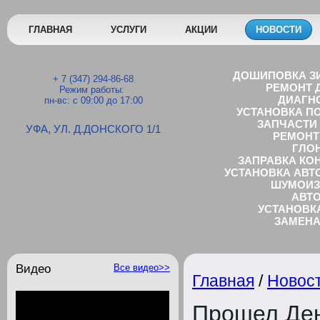
ГЛАВНАЯ
УСЛУГИ
АКЦИИ
НОВОСТИ
ДОШИПОВКА З
+ 7 (347) 294-86-68
РЕМОНТ Д
Режим работы:
ДИАГН
пн-вс: с 09:00 до 17:00
УСТАНОВКА П
ЗАПЧАСТИ 
УФА, УЛ. Д.ДОНСКОГО 1/1
РЕМОНТ
ГЛО
ЗАПРАВКА КО
УСТАНОВКА АВТ
ШУМОИЗ
AВТО
УСТАНОВК
ЗАМЕНА
GPS 
УСТАНОВКА ВИДЕ
MЕЛКОСРОЧ
Видео
Все видео>>
TЮН
Главная
/
Новос
УСТАНОВКА ДОПОЛН
Прошел Ден