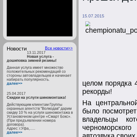
15.07.2015
Новости
Все новости>>
13.11.2017
Новая услуга -
дошиповка зимней резины!
Данная услуга имеет множество
положительных рекомендаций со
стороны автовладельцев и начинает
набирать популярность.
целом порядка 
далее>>
рекорды!
25.04.2017
Скидки на услуги шиномонтажа!
На центрально
Действующим клиентам Группы
охранных агентств "Волкодав" дарим
было посмотрет
скидку 10 % на услуги шиномонтажа в
Установочном центре «Смарт Бокс».
владельцы ко
(При предъявлении номера
договора).
черноморског
Адрес: г.Уфа,......
далее>>
автозвука своих