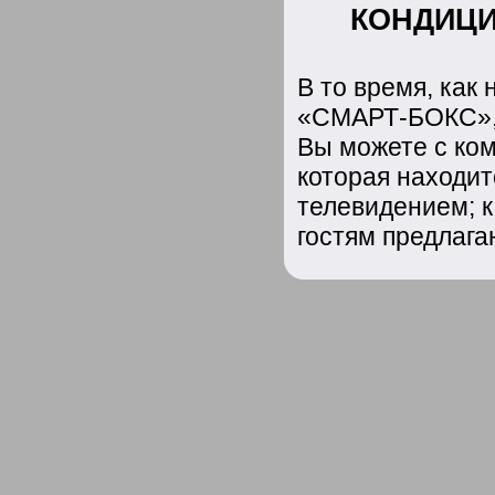
КОНДИЦИ
В то время, как
«СМАРТ-БОКС», 
Вы можете с ком
которая находит
телевидением; к
гостям предлага