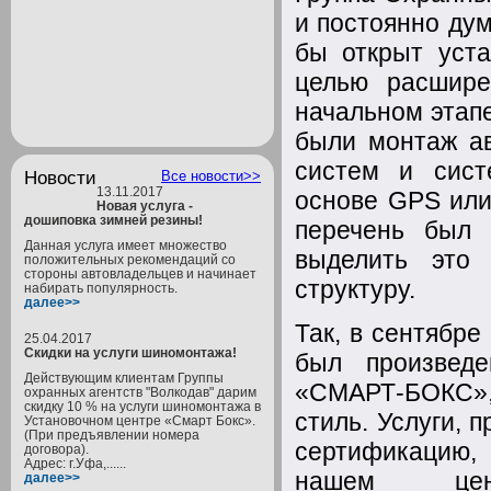
и постоянно дум
бы открыт уст
целью расшире
начальном этап
были монтаж ав
систем и сист
Новости
Все новости>>
13.11.2017
основе GPS или
Новая услуга -
дошиповка зимней резины!
перечень был 
Данная услуга имеет множество
выделить это 
положительных рекомендаций со
стороны автовладельцев и начинает
структуру.
набирать популярность.
далее>>
Так, в сентябр
25.04.2017
Скидки на услуги шиномонтажа!
был произведе
Действующим клиентам Группы
«СМАРТ-БОКС»,
охранных агентств "Волкодав" дарим
скидку 10 % на услуги шиномонтажа в
стиль. Услуги,
Установочном центре «Смарт Бокс».
(При предъявлении номера
сертификацию, 
договора).
Адрес: г.Уфа,......
нашем цент
далее>>