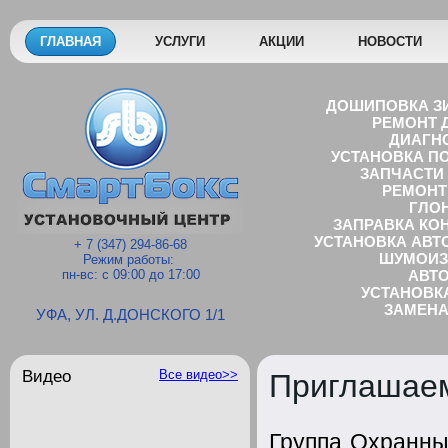
ГЛАВНАЯ
УСЛУГИ
АКЦИИ
НОВОСТИ
ДОШИПОВКА З
РЕМОНТ Д
ДИАГН
УСТАНОВКА П
ЗАПЧАСТИ 
РЕМОНТ
ГЛО
ЗАПРАВКА КО
УСТАНОВКА АВТ
+ 7 (347) 294-86-68
ШУМОИЗ
Режим работы:
пн-вс: с 09:00 до 17:00
AВТО
УСТАНОВК
ЗАМЕНА
УФА, УЛ. Д.ДОНСКОГО 1/1
GPS 
УСТАНОВКА ВИДЕ
MЕЛКОСРОЧ
Видео
Все видео>>
Приглашаем
TЮН
УСТАНОВКА ДОПОЛН
Группа Охранны