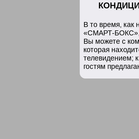
КОНДИЦИ
В то время, как
«СМАРТ-БОКС», 
Вы можете с ком
которая находит
телевидением; к
гостям предлага