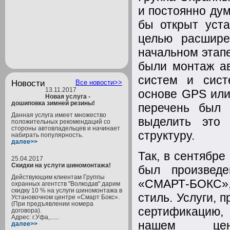
и постоянно дум
бы открыт уст
целью расшире
начальном этап
были монтаж ав
систем и сист
Новости
Все новости>>
13.11.2017
основе GPS или
Новая услуга -
дошиповка зимней резины!
перечень был 
Данная услуга имеет множество
выделить это 
положительных рекомендаций со
стороны автовладельцев и начинает
структуру.
набирать популярность.
далее>>
Так, в сентябр
25.04.2017
Скидки на услуги шиномонтажа!
был произведе
Действующим клиентам Группы
«СМАРТ-БОКС»,
охранных агентств "Волкодав" дарим
скидку 10 % на услуги шиномонтажа в
стиль. Услуги,
Установочном центре «Смарт Бокс».
(При предъявлении номера
сертификацию, 
договора).
Адрес: г.Уфа,......
нашем цент
далее>>