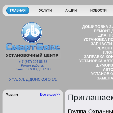
ГЛАВНАЯ
УСЛУГИ
АКЦИИ
НОВОСТИ
ДОШИПОВКА З
РЕМОНТ Д
ДИАГН
УСТАНОВКА П
ЗАПЧАСТИ 
РЕМОНТ
ГЛО
ЗАПРАВКА КО
УСТАНОВКА АВТ
+ 7 (347) 294-86-68
ШУМОИЗ
Режим работы:
пн-вс: с 09:00 до 17:00
AВТО
УСТАНОВК
ЗАМЕНА
УФА, УЛ. Д.ДОНСКОГО 1/1
GPS 
УСТАНОВКА ВИДЕ
MЕЛКОСРОЧ
Видео
Все видео>>
Приглашаем
TЮН
УСТАНОВКА ДОПОЛН
Группа Охранны