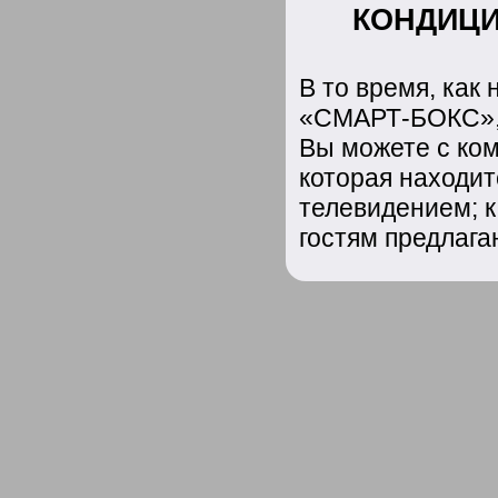
КОНДИЦИ
В то время, как
«СМАРТ-БОКС», 
Вы можете с ком
которая находит
телевидением; к
гостям предлага