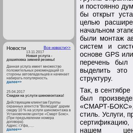
и постоянно дум
бы открыт уст
целью расшире
начальном этап
были монтаж ав
систем и сист
Новости
Все новости>>
13.11.2017
основе GPS или
Новая услуга -
дошиповка зимней резины!
перечень был 
Данная услуга имеет множество
выделить это 
положительных рекомендаций со
стороны автовладельцев и начинает
структуру.
набирать популярность.
далее>>
Так, в сентябр
25.04.2017
Скидки на услуги шиномонтажа!
был произведе
Действующим клиентам Группы
«СМАРТ-БОКС»,
охранных агентств "Волкодав" дарим
скидку 10 % на услуги шиномонтажа в
стиль. Услуги,
Установочном центре «Смарт Бокс».
(При предъявлении номера
сертификацию, 
договора).
Адрес: г.Уфа,......
нашем цент
далее>>