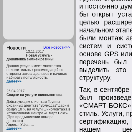
и постоянно дум
бы открыт уст
целью расшире
начальном этап
были монтаж ав
систем и сист
Новости
Все новости>>
13.11.2017
основе GPS или
Новая услуга -
дошиповка зимней резины!
перечень был 
Данная услуга имеет множество
выделить это 
положительных рекомендаций со
стороны автовладельцев и начинает
структуру.
набирать популярность.
далее>>
Так, в сентябр
25.04.2017
Скидки на услуги шиномонтажа!
был произведе
Действующим клиентам Группы
«СМАРТ-БОКС»,
охранных агентств "Волкодав" дарим
скидку 10 % на услуги шиномонтажа в
стиль. Услуги,
Установочном центре «Смарт Бокс».
(При предъявлении номера
сертификацию, 
договора).
Адрес: г.Уфа,......
нашем цент
далее>>