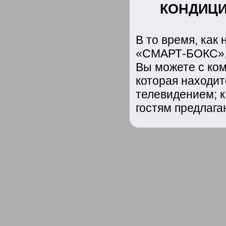
КОНДИЦИ
В то время, как
«СМАРТ-БОКС», 
Вы можете с ком
которая находит
телевидением; к
гостям предлага