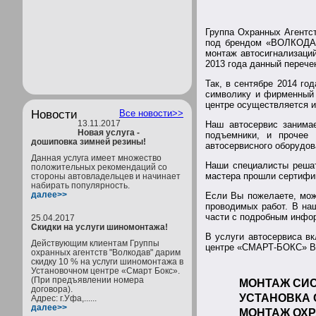
Группа Охранных Агентст
под брендом «ВОЛКОДАВ
монтаж автосигнализаций
2013 года данный перече
Так, в сентябре 2014 г
символику и фирменный 
центре осуществляется 
Новости
Все новости>>
13.11.2017
Наш автосервис занима
Новая услуга -
подъемники, и прочее 
дошиповка зимней резины!
автосервисного оборудо
Данная услуга имеет множество
Наши специалисты решат
положительных рекомендаций со
мастера прошли сертифик
стороны автовладельцев и начинает
набирать популярность.
далее>>
Если Вы пожелаете, може
проводимых работ. В наш
части с подробным инфо
25.04.2017
Скидки на услуги шиномонтажа!
В услуги автосервиса вк
Действующим клиентам Группы
центре «СМАРТ-БОКС» Вы 
охранных агентств "Волкодав" дарим
скидку 10 % на услуги шиномонтажа в
Установочном центре «Смарт Бокс».
(При предъявлении номера
МОНТАЖ СИС
договора).
УСТАНОВКА 
Адрес: г.Уфа,......
далее>>
МОНТАЖ ОХР