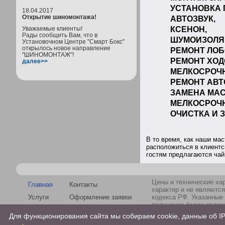
УСТАНОВКА 
18.04.2017
Открытие шиномонтажа!
АВТОЗВУК,
Уважаемые клиенты!
КСЕНОН,
Рады сообщить Вам, что в
ШУМОИЗОЛЯ
Установочном Центре "Смарт Бокс"
открылось новое направление
РЕМОНТ ЛОБ
"ШИНОМОНТАЖ"!
РЕМОНТ ХОД
далее>>
МЕЛКОСРОЧН
РЕМОНТ АВТ
ЗАМЕНА МАС
МЕЛКОСРОЧ
ОЧИСТКА И 
В то время, как наши ма
расположиться в клиентс
гостям предлагаются чай
Цены и технические ха
Главная
Контакты
характер и не являютс
Услуги
Оформление заявки
кодекса РФ. Указанные
получения более подроб
Новости
Статьи
Для функционирования сайта мы собираем cookie, данные об IP
Все права защищены
Галерея
Акции