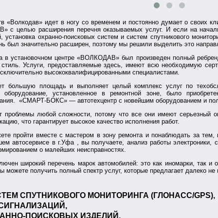
в «Волкодав» идет в ногу со временем и постоянно думает о своих кли
» с целью расширения перечня оказываемых услуг. И если на начал
, установка охранно-поисковых систем и систем спутникового монито
нь был значительно расширен, поэтому мы решили выделить это направ
ода в установочном центре «ВОЛКОДАВ» был произведен полный ребре
стиль. Услуги, предоставляемые здесь, имеют всю необходимую серт
исключительно высококвалифицированными специалистами.
ет большую площадь и выполняет целый комплекс услуг по техобсл
оборудование, установленное в ремонтной зоне, было приобрете
вания. «СМАРТ-БОКС» — автотехцентр с новейшим оборудованием и пол
 проблемы любой сложности, потому что все они имеют серьезный о
ацию, что гарантирует высокое качество исполнения работ.
те пройти вместе с мастером в зону ремонта и понаблюдать за тем, 
ем автосервисе в г.Уфа , вы получаете, анализ работы электроники, 
рмированием о малейших неисправностях.
лючен широкий перечень марок автомобилей: это как иномарки, так и
можете получить полный спектр услуг, которые предлагает далеко не 
ТЕМ СПУТНИКОВОГО МОНИТОРИНГА (ГЛОНАСС/GPS),
СИГНАЛИЗАЦИЙ,
АННО-ПОИСКОВЫХ ИЗДЕЛИЙ,