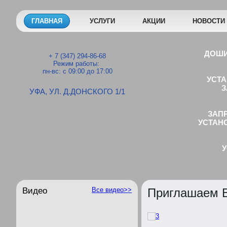
ГЛАВНАЯ
УСЛУГИ
АКЦИИ
НОВОСТИ
ДОШИ
+ 7 (347) 294-86-68
Режим работы:
пн-вс: с 09:00 до 17:00
УСТ
З
УФА, УЛ. Д.ДОНСКОГО 1/1
ЗАП
УСТАН
УСТАНО
MЕ
Видео
Все видео>>
Приглашаем В
УСТАНОВКА Д