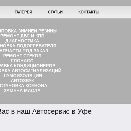
ГАЛЕРЕЯ
СТАТЬИ
КОНТАКТЫ
ПОВКА ЗИМНЕЙ РЕЗИНЫ
РЕМОНТ ДВС И КПП
ДИАГНОСТИКА
АНОВКА ПОДОГРЕВАТЕЛЯ
АПЧАСТИ ПОД ЗАКАЗ
РЕМОНТ СТЕКОЛ
ГЛОНАСС
РАВКА КОНДИЦИОНЕРОВ
ОВКА АВТОСИГНАЛИЗАЦИЙ
ШУМОИЗОЛЯЦИЯ
AВТОЗВУК
УСТАНОВКА КСЕНОНА
ЗАМЕНА МАСЛА
GPS МАЯКИ
ВКА ВИДЕОРЕГИСТРАТОРОВ
ЛКОСРОЧНЫЙ РЕМОНТ
ас в наш Автосервис в Уфе
TЮНИНГ
ОПОЛНИТЕЛЬНОГО ОБОРУДОВАНИЯ