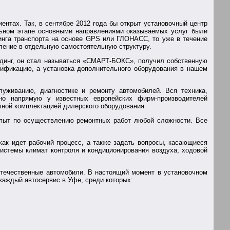
ентах. Так, в сентябре 2012 года бы открыт установочный центр
ьном этапе основными направлениями оказываемых услуг были
ринга транспорта на основе GPS или ГЛОНАСС, то уже в течение
ление в отдельную самостоятельную структуру.
ндинг, он стал называться «СМАРТ-БОКС», получил собственную
ификацию, а установка дополнительного оборудования в нашем
уживанию, диагностике и ремонту автомобилей. Вся техника,
но напрямую у известных европейских фирм-производителей
ной комплектацией дилерского оборудования.
пыт по осуществлению ремонтных работ любой сложности. Все
как идет рабочий процесс, а также задать вопросы, касающиеся
системы климат контроля и кондиционирования воздуха, ходовой
 отечественные автомобили. В настоящий момент в установочном
каждый автосервис в Уфе, среди которых: